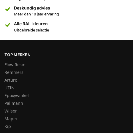
Deskundig advies
Meer dan 10 jaar ervaring
Alle RAL-kleuren
Uitgebreide selectie
TOP MERKEN
Flow Resin
Remmers
Arturo
UZIN
Epoxywinkel
Pallmann
Wilsor
Mapei
Kip