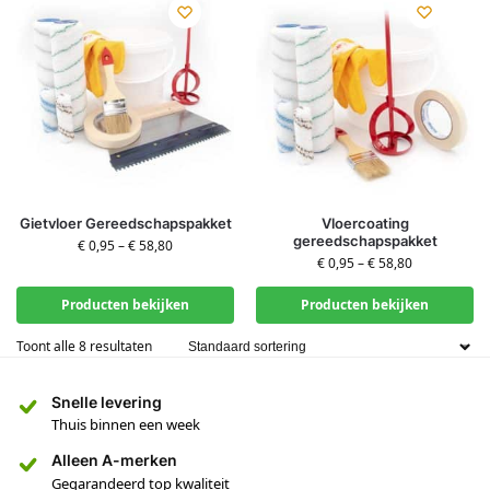
Gietvloer Gereedschapspakket
Vloercoating
gereedschapspakket
€
0,95
–
€
58,80
€
0,95
–
€
58,80
Producten bekijken
Producten bekijken
Toont alle 8 resultaten
Snelle levering
Thuis binnen een week
Alleen A-merken
Gegarandeerd top kwaliteit