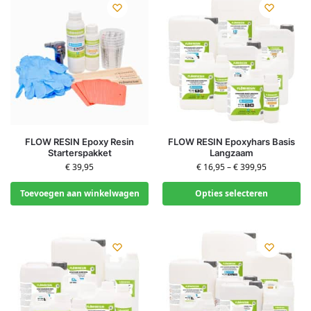
FLOW RESIN Epoxy Resin
FLOW RESIN Epoxyhars Basis
Starterspakket
Langzaam
€
39,95
€
16,95
–
€
399,95
Toevoegen aan winkelwagen
Opties selecteren