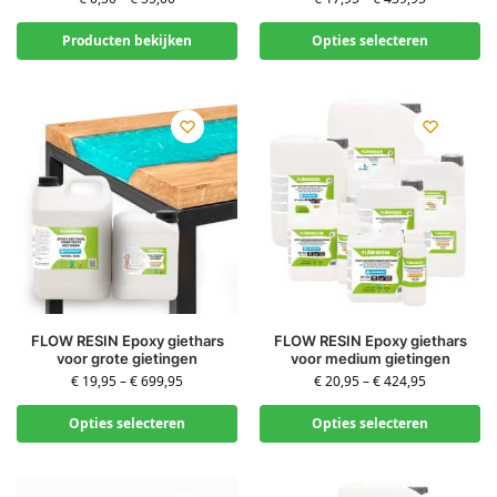
Producten bekijken
Opties selecteren
FLOW RESIN Epoxy giethars
FLOW RESIN Epoxy giethars
voor grote gietingen
voor medium gietingen
€
19,95
–
€
699,95
€
20,95
–
€
424,95
Opties selecteren
Opties selecteren