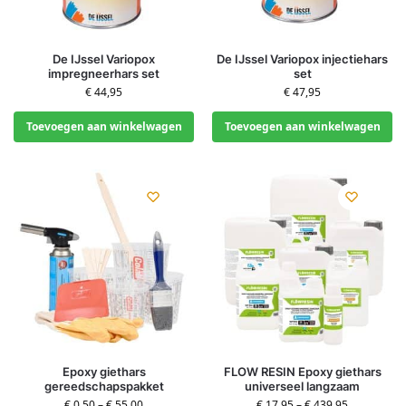
De IJssel Variopox
De IJssel Variopox injectiehars
impregneerhars set
set
€
44,95
€
47,95
Toevoegen aan winkelwagen
Toevoegen aan winkelwagen
Epoxy giethars
FLOW RESIN Epoxy giethars
gereedschapspakket
universeel langzaam
€
0,50
–
€
55,00
€
17,95
–
€
439,95