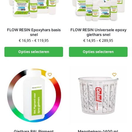
FLOW RESIN Epoxyhars basis
FLOW RESIN Universele epoxy
snel
giethars snel
€
16,95
–
€
119,95
€
14,95
–
€
289,95
Opties selecteren
Opties selecteren
Giethars RAL Pigment
Mengbekers-1400 mL