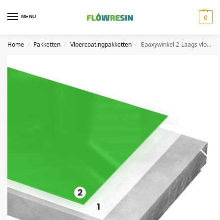
MENU
0
Home
Pakketten
Vloercoatingpakketten
Epoxywinkel 2-Laags vloercoating
/
/
/