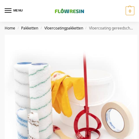
MENU
0
Home
Pakketten
Vloercoatingpakketten
Vloercoating gereedschapspakket
/
/
/