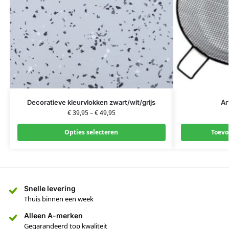
Decoratieve kleurvlokken zwart/wit/grijs
Ar
€
39,95
–
€
49,95
Opties selecteren
Toevo
Snelle levering
Thuis binnen een week
Alleen A-merken
Gegarandeerd top kwaliteit