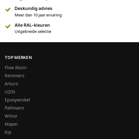
Deskundig advies
Meer dan 10 jaar ervaring
Alle RAL-kleuren
Uitgebreide selectie
TOP MERKEN
Flow Resin
Remmers
Arturo
UZIN
Epoxywinkel
Pallmann
Wilsor
Mapei
Kip