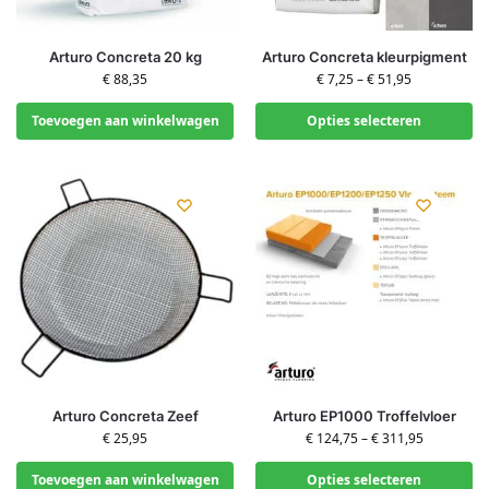
Arturo Concreta 20 kg
Arturo Concreta kleurpigment
€
88,35
€
7,25
–
€
51,95
Toevoegen aan winkelwagen
Opties selecteren
Arturo Concreta Zeef
Arturo EP1000 Troffelvloer
€
25,95
€
124,75
–
€
311,95
Toevoegen aan winkelwagen
Opties selecteren