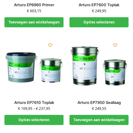
Arturo EP6960 Primer
Arturo EP7600 Toplak
€
603,15
€
249,95
Toevoegen aan winkelwagen
Opties selecteren
Arturo EP7610 Toplak
Arturo EP7950 Seallaag
€
109,95
–
€
237,95
€
249,55
Opties selecteren
Toevoegen aan winkelwagen