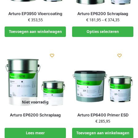
Arturo EP3950 Vloercoating
Arturo EP6200 Schraplaag
€
353,55
€
181,95
–
€
374,35
Toevoegen aan winkelwagen
Opties selecteren
Niet voorradig
Arturo EP6200 Schraplaag
Arturo EP6400 Primer ESD
€
285,95
Lees meer
Toevoegen aan winkelwagen