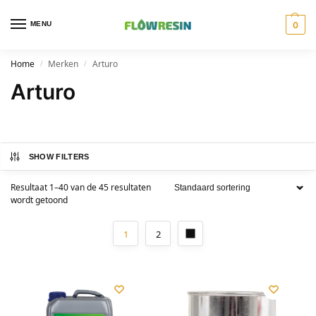
MENU
0
Home
Merken
Arturo
/
/
Arturo
SHOW FILTERS
Resultaat 1–40 van de 45 resultaten
wordt getoond
1
2