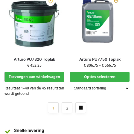
Arturo PU7320 Toplak
Arturo PU7750 Toplak
€
452,35
€
306,75
–
€
566,75
Toevoegen aan winkelwagen
Opties selecteren
Resultaat 1–40 van de 45 resultaten
wordt getoond
1
2
Snelle levering