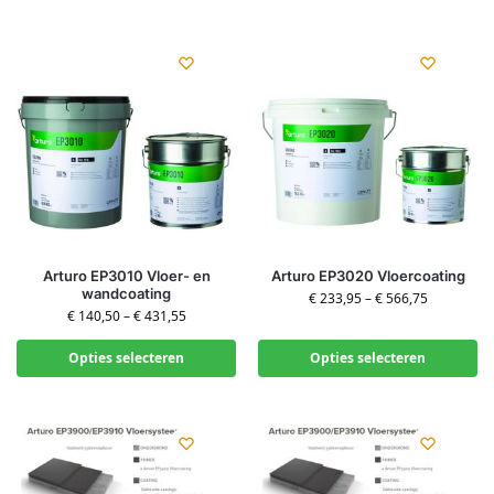
Arturo EP3010 Vloer- en
Arturo EP3020 Vloercoating
wandcoating
€
233,95
–
€
566,75
€
140,50
–
€
431,55
Opties selecteren
Opties selecteren