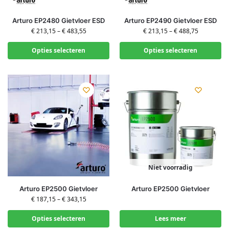
Arturo EP2480 Gietvloer ESD
Arturo EP2490 Gietvloer ESD
€
213,15
–
€
483,55
€
213,15
–
€
488,75
Opties selecteren
Opties selecteren
Niet voorradig
Arturo EP2500 Gietvloer
Arturo EP2500 Gietvloer
€
187,15
–
€
343,15
Opties selecteren
Lees meer