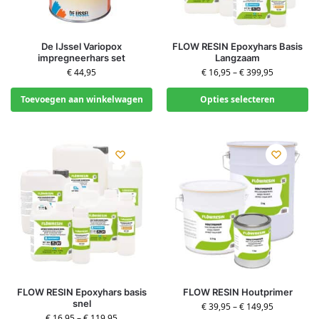
De IJssel Variopox
FLOW RESIN Epoxyhars Basis
impregneerhars set
Langzaam
€
44,95
€
16,95
–
€
399,95
Toevoegen aan winkelwagen
Opties selecteren
FLOW RESIN Epoxyhars basis
FLOW RESIN Houtprimer
snel
€
39,95
–
€
149,95
€
16,95
–
€
119,95