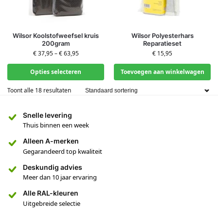
Wilsor Koolstofweefsel kruis
Wilsor Polyesterhars
200gram
Reparatieset
€
37,95
–
€
63,95
€
15,95
Opties selecteren
Toevoegen aan winkelwagen
Toont alle 18 resultaten
Snelle levering
Thuis binnen een week
Alleen A-merken
Gegarandeerd top kwaliteit
Deskundig advies
Meer dan 10 jaar ervaring
Alle RAL-kleuren
Uitgebreide selectie