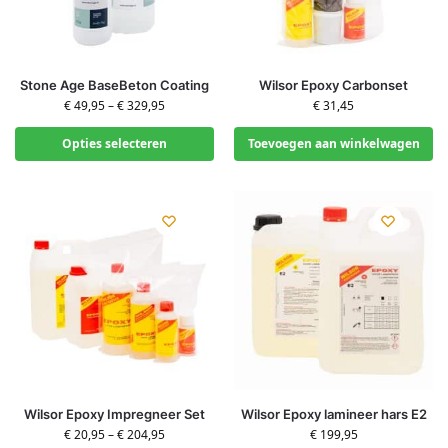
Stone Age BaseBeton Coating
Wilsor Epoxy Carbonset
€
49,95
–
€
329,95
€
31,45
Opties selecteren
Toevoegen aan winkelwagen
Wilsor Epoxy Impregneer Set
Wilsor Epoxy lamineer hars E2
€
20,95
–
€
204,95
€
199,95