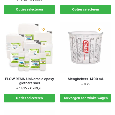
Opties selecteren
Opties selecteren
FLOW RESIN Universele epoxy
Mengbekers-1400 mL
giethars snel
€
0,75
€
14,95
–
€
289,95
Opties selecteren
Toevoegen aan winkelwagen