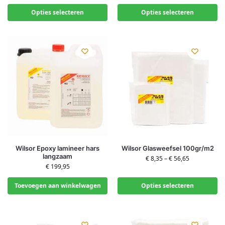
Opties selecteren
Opties selecteren
Wilsor Epoxy lamineer hars
Wilsor Glasweefsel 100gr/m2
langzaam
€
8,35
–
€
56,65
€
199,95
Toevoegen aan winkelwagen
Opties selecteren