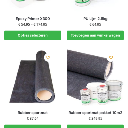
Epoxy Primer X300
PU Lijm 2.5kg
€
54,95
–
€
174,95
€
64,95
Opties selecteren
Toevoegen aan winkelwagen
Rubber sportmat
Rubber sportmat pakket 10m2
€
37,64
€
349,95