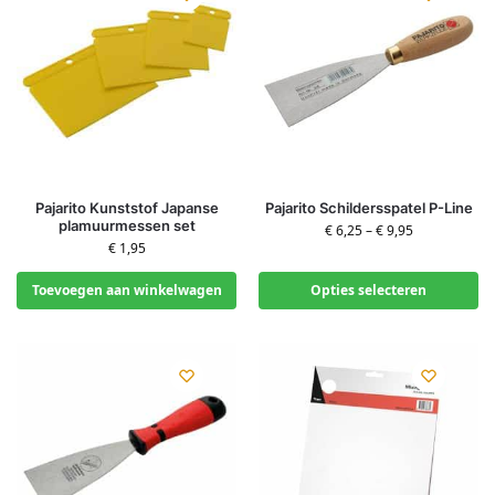
Pajarito Kunststof Japanse
Pajarito Schildersspatel P-Line
plamuurmessen set
€
6,25
–
€
9,95
€
1,95
Toevoegen aan winkelwagen
Opties selecteren