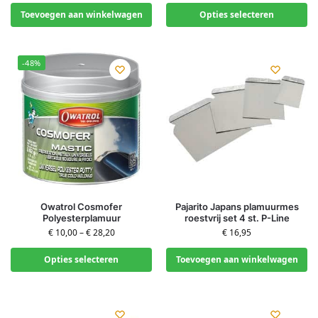
Toevoegen aan winkelwagen
Opties selecteren
-48%
Owatrol Cosmofer
Pajarito Japans plamuurmes
Polyesterplamuur
roestvrij set 4 st. P-Line
€
10,00
–
€
28,20
€
16,95
Opties selecteren
Toevoegen aan winkelwagen