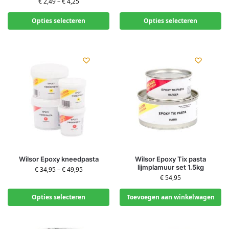
€
2,49
–
€
4,25
Opties selecteren
Opties selecteren
Wilsor Epoxy kneedpasta
Wilsor Epoxy Tix pasta
lijmplamuur set 1.5kg
€
34,95
–
€
49,95
€
54,95
Opties selecteren
Toevoegen aan winkelwagen