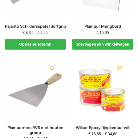
Pajarito Schildersspatel Softgrip
Plamuur Mengbord
€
6,95
–
€
9,25
€
15,95
Opties selecteren
Toevoegen aan winkelwagen
Plamuurmes RVS met houten
Wilsor Epoxy fijnplamuur wit
greep
€
18,85
–
€
34,60