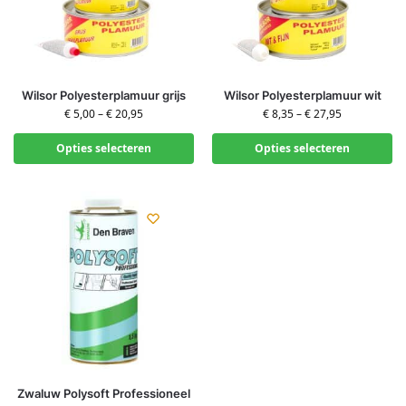
Wilsor Polyesterplamuur grijs
Wilsor Polyesterplamuur wit
€
5,00
–
€
20,95
€
8,35
–
€
27,95
Opties selecteren
Opties selecteren
Zwaluw Polysoft Professioneel