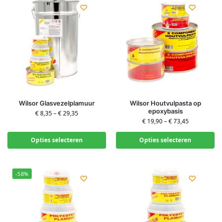
Wilsor Glasvezelplamuur
Wilsor Houtvulpasta op
epoxybasis
€
8,35
–
€
29,35
€
19,90
–
€
73,45
Opties selecteren
Opties selecteren
-58%