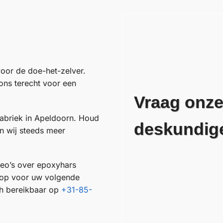
oor de doe-het-zelver.
 ons terecht voor een
Vraag onze
abriek in Apeldoorn. Houd
deskundig
n wij steeds meer
deo’s over epoxyhars
e op voor uw volgende
sch bereikbaar op
+31-85-