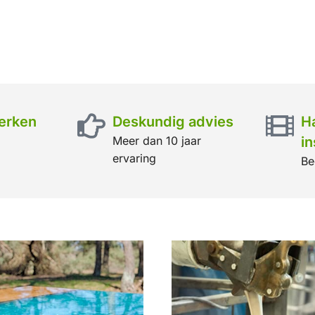
erken
Deskundig advies
H
Meer dan 10 jaar
in
ervaring
Be