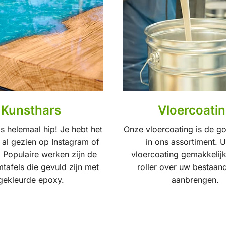
Kunsthars
Vloercoati
is helemaal hip! Je hebt het
Onze vloercoating is de g
 al gezien op Instagram of
in ons assortiment. U
. Populaire werken zijn de
vloercoating gemakkelij
afels die gevuld zijn met
roller over uw bestaan
gekleurde epoxy.
aanbrengen.