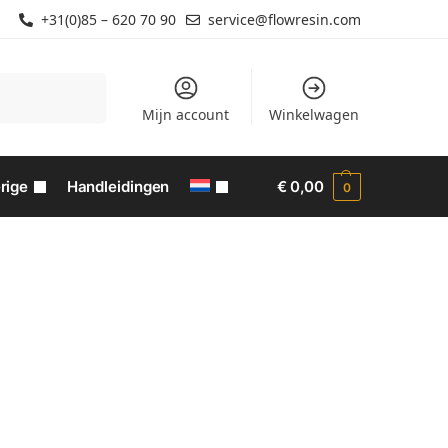
+31(0)85 – 620 70 90
service@flowresin.com
Zoeken
Mijn account
Winkelwagen
rige
Handleidingen
€
0,00
0