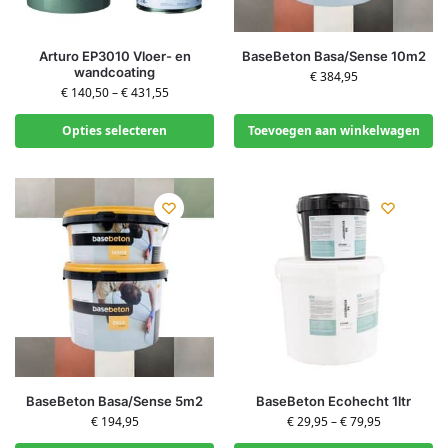
Arturo EP3010 Vloer- en
BaseBeton Basa/Sense 10m2
wandcoating
€
384,95
€
140,50
–
€
431,55
Opties selecteren
Toevoegen aan winkelwagen
BaseBeton Basa/Sense 5m2
BaseBeton Ecohecht 1ltr
€
194,95
€
29,95
–
€
79,95