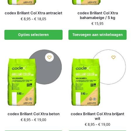
codex Brillant Col Xtra antraciet
codex Brillant Col Xtra
bahamabeige / 5 kg
€
8,95
–
€
18,05
€
15,95
Opties selecteren
Toevoegen aan winkelwagen
codex Brillant Col Xtra beton
codex Brillant Col Xtra briljant
wit
€
8,95
–
€
19,00
€
8,95
–
€
19,00