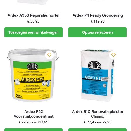
Ardex A950 Reparatiemortel
Ardex P4 Ready Grondering
€
58,95
€
119,95
Toevoegen aan winkelwagen
Opties selecteren
Ardex P52
Ardex R1C Renovatiepleister
Voorstrijkconcentraat
Classic
€
99,95
–
€
217,95
€
27,95
–
€
79,95