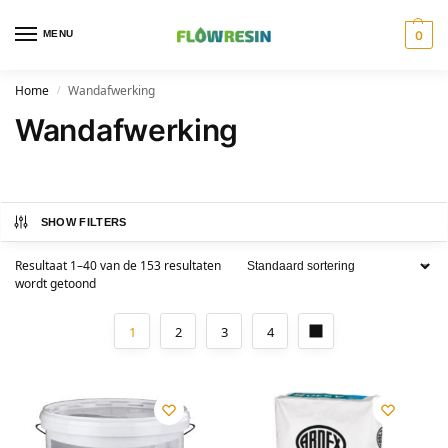
MENU
0
Home
Wandafwerking
/
Wandafwerking
SHOW FILTERS
Resultaat 1–40 van de 153 resultaten
wordt getoond
1
2
3
4