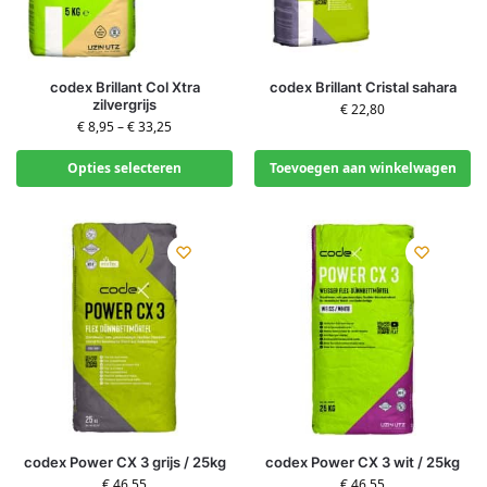
codex Brillant Col Xtra
codex Brillant Cristal sahara
zilvergrijs
€
22,80
€
8,95
–
€
33,25
Opties selecteren
Toevoegen aan winkelwagen
codex Power CX 3 grijs / 25kg
codex Power CX 3 wit / 25kg
€
46,55
€
46,55