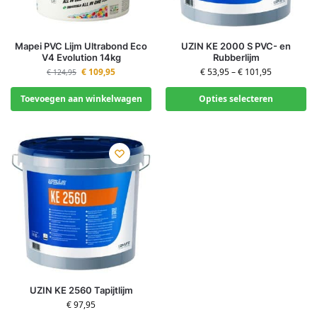
Mapei PVC Lijm Ultrabond Eco
UZIN KE 2000 S PVC- en
V4 Evolution 14kg
Rubberlijm
€
109,95
€
53,95
–
€
101,95
€
124,95
Toevoegen aan winkelwagen
Opties selecteren
UZIN KE 2560 Tapijtlijm
€
97,95