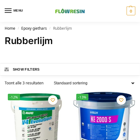
MENU
0
Home
Epoxy giethars
Rubberlijm
/
/
Rubberlijm
SHOW FILTERS
Toont alle 3 resultaten
-12%
-13%