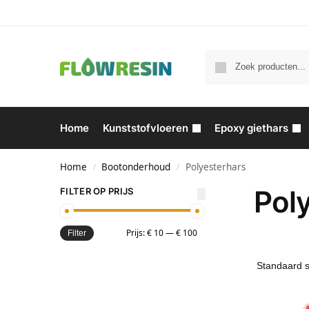
Home
Kunststofvloeren
Epoxy giethars
Home
Bootonderhoud
Polyesterhars
/
/
Pol
FILTER OP PRIJS
Prijs:
€ 10
—
€ 100
Filter