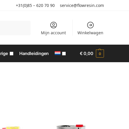
+31(0)85 – 620 70 90
service@flowresin.com
Zoeken
Mijn account
Winkelwagen
rige
Handleidingen
€
0,00
0