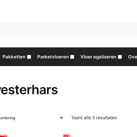
Pakketten
Parketvloeren
Vloer egaliseren
Ove
yesterhars
Toont alle 5 resultaten