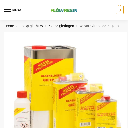
MENU
0
Home
Epoxy giethars
Kleine gietingen
Wilsor Glasheldere giethars
/
/
/