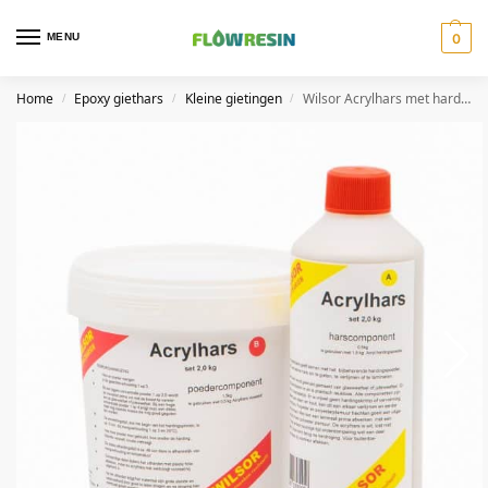
MENU
0
Home
Epoxy giethars
Kleine gietingen
Wilsor Acrylhars met harder 2kg
/
/
/