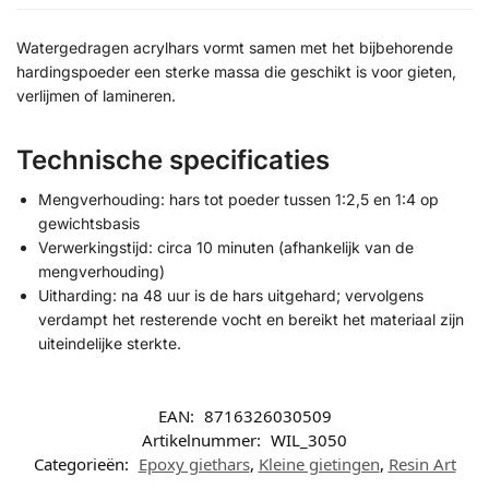
Watergedragen acrylhars vormt samen met het bijbehorende
hardingspoeder een sterke massa die geschikt is voor gieten,
verlijmen of lamineren.
Technische specificaties
Mengverhouding: hars tot poeder tussen 1:2,5 en 1:4 op
gewichtsbasis
Verwerkingstijd: circa 10 minuten (afhankelijk van de
mengverhouding)
Uitharding: na 48 uur is de hars uitgehard; vervolgens
verdampt het resterende vocht en bereikt het materiaal zijn
uiteindelijke sterkte.
EAN:
8716326030509
Artikelnummer:
WIL_3050
Categorieën:
Epoxy giethars
,
Kleine gietingen
,
Resin Art