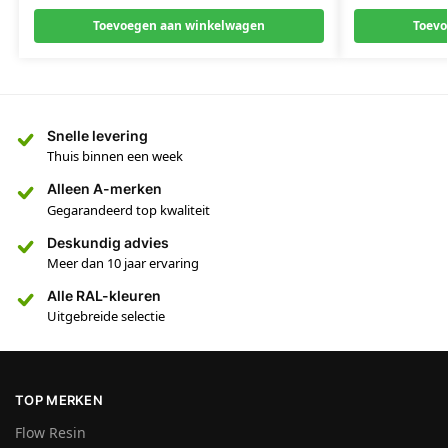
Toevoegen aan winkelwagen
Toevo
Snelle levering
Thuis binnen een week
Alleen A-merken
Gegarandeerd top kwaliteit
Deskundig advies
Meer dan 10 jaar ervaring
Alle RAL-kleuren
Uitgebreide selectie
TOP MERKEN
Flow Resin