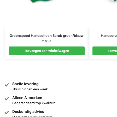
Greenspeed Handschoen Scrub groen/blauw
Handscru
€
8,95
Toevoegen aan winkelwagen
Toevo
Snelle levering
Thuis binnen een week
Alleen A-merken
Gegarandeerd top kwaliteit
Deskundig advies
Meer dan 10 jaar ervaring