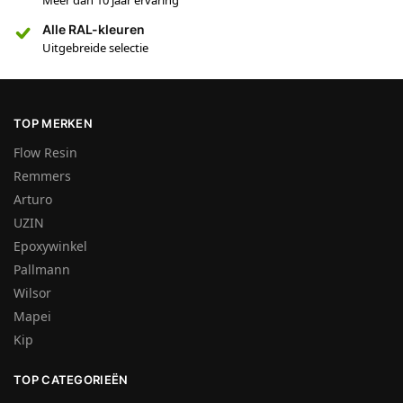
Alle RAL-kleuren
Uitgebreide selectie
TOP MERKEN
Flow Resin
Remmers
Arturo
UZIN
Epoxywinkel
Pallmann
Wilsor
Mapei
Kip
TOP CATEGORIEËN