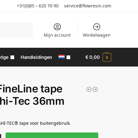
+31(0)85 – 620 70 90
service@flowresin.com
Zoeken
Mijn account
Winkelwagen
rige
Handleidingen
€
0,00
0
FineLine tape
hi-Tec 36mm
HI-TEC® tape voor buitengebruik.