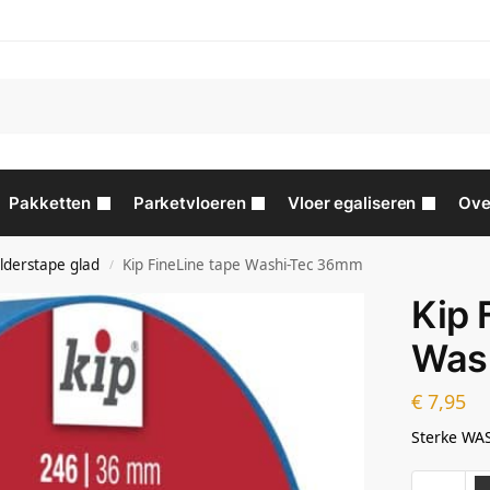
Pakketten
Parketvloeren
Vloer egaliseren
Ove
ilderstape glad
Kip FineLine tape Washi-Tec 36mm
/
Kip 
Was
€
7,95
Sterke WAS