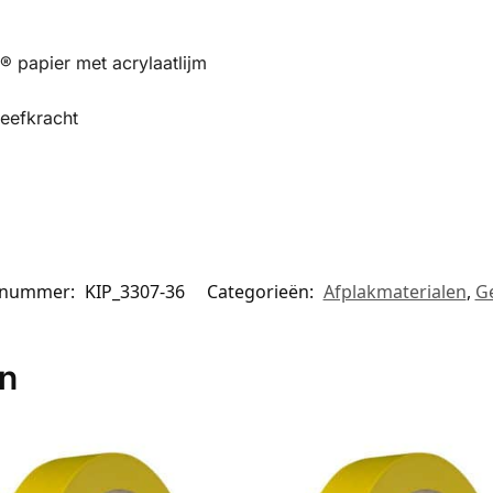
papier met acrylaatlijm
leefkracht
elnummer:
KIP_3307-36
Categorieën:
Afplakmaterialen
,
G
en