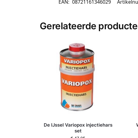
EAN:
08721161346029
Artikel
Gerelateerde product
De IJssel Variopox injectiehars
set