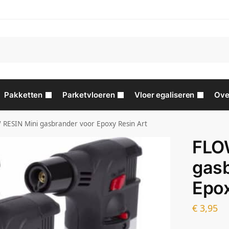
Pakketten
Parketvloeren
Vloer egaliseren
Ove
RESIN Mini gasbrander voor Epoxy Resin Art
FLO
gasb
Epox
€
3,95