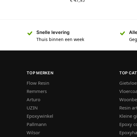
€
47,95
Snelle levering
All
Thuis binnen een week
Geg
TOP MERKEN
TOP CA
Flow Resin
Gietvloe
Remmers
Vloercoa
Arturo
Woonbe
UZIN
Resin ar
Epoxywinkel
Kleine g
Pallmann
Epoxy c
Wilsor
Epoxyha