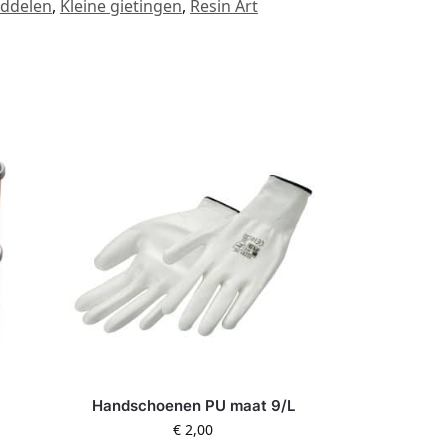
ddelen
,
Kleine gietingen
,
Resin Art
Handschoenen PU maat 9/L
€
2,00