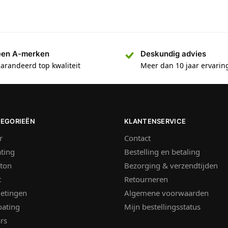
een A-merken
Deskundig advies
arandeerd top kwaliteit
Meer dan 10 jaar ervarin
TEGORIEËN
KLANTENSERVICE
r
Contact
ting
Bestelling en betaling
ton
Bezorging & verzendtijden
t
Retourneren
ietingen
Algemene voorwaarden
oating
Mijn bestellingsstatus
rs