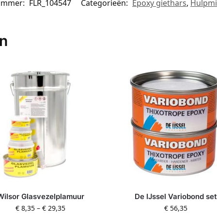
nummer:
FLR_104547
Categorieën:
Epoxy giethars
,
Hulpmi
en
Wilsor Glasvezelplamuur
De IJssel Variobond set
€
8,35
–
€
29,35
€
56,35