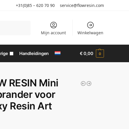
+31(0)85 – 620 70 90
service@flowresin.com
Zoeken
Mijn account
Winkelwagen
rige
Handleidingen
€
0,00
0
W RESIN Mini
rander voor
y Resin Art