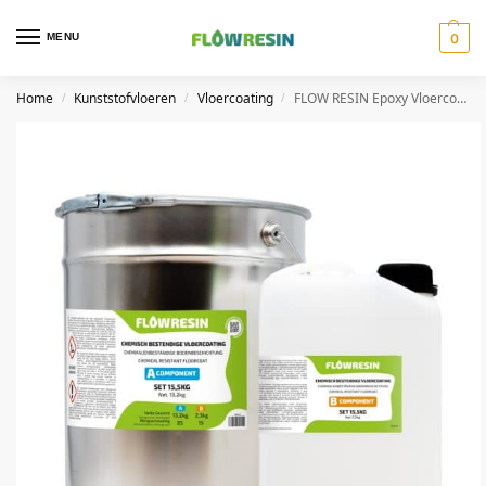
MENU
0
Home
Kunststofvloeren
Vloercoating
FLOW RESIN Epoxy Vloercoating Chemisch Bestendig
/
/
/