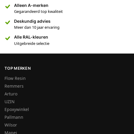
Alleen A-merken
Gegarandeerd top kwaliteit
Deskundig advies
Meer dan 10 jaar ervaring
Alle RAL-kleuren
Uitgebreide selectie
TOP MERKEN
Flow Resin
Remmers
Arturo
UZIN
Epoxywinkel
Pallmann
Wilsor
Mapei