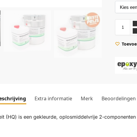
Toevoeg
eschrijving
Extra informatie
Merk
Beoordelingen
0 Groenbeige
RAL 1001 Beige
RAL 1002 Zandgeel
RAL 1003 Signaalgeel
RAL 1004 G
it (HQ) is een gekleurde, oplosmiddelvrije 2-componenten 
5 Honinggeel
RAL 1006 Maisgeel
RAL 1007 Narcissengeel 2
RAL 1011 Bruinbeige
RAL 1012 Cit