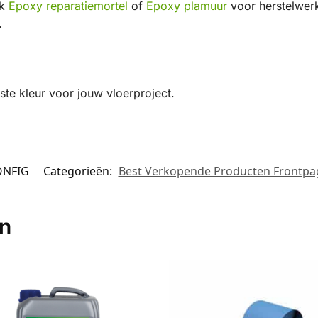
ik
Epoxy reparatiemortel
of
Epoxy plamuur
voor herstelwerk
.
2 Kiezelgrijs
RAL 7033 Cementgrijs
RAL 7034 Geelgrijs
RAL 7035 Lichtgrijs
RAL 7036 Plat
37 Stofgrijs
RAL 7038 Agaatgrijs
RAL 7039 Kwartsgrijs
RAL 7040 Venstergrijs
RAL 7042 Verke
iste kleur voor jouw vloerproject.
Verkeersgrijs B
RAL 7044 Zijdegrijs
RAL 7045 Telegrijs 1
RAL 7046 Telegrijs 2
RAL 7047 Tel
0 Groenbruin
RAL 8001 Okerbruin
RAL 8002 Signaalbruin
RAL 8003 Leembruin
RAL 8004 Ko
07 Reebruin
RAL 8008 Olijfbruin
RAL 8011 Notebruin
RAL 8012 Roodbruin
RAL 8014 Se
NFIG
Categorieën:
Best Verkopende Producten Frontpa
 Kastanjebruin
RAL 8016 Mahoniebruin
RAL 8017 Chocoladebruin
RAL 8019 Grijsbruin
RAL 8022 Zw
en
3 Oranjebruin
RAL 8024 Beigebruin
RAL 8025 Bleekbruin
RAL 8028 Terrabruin
RAL 9001 C
002 Grijswit
RAL 9003 Signaalwit
RAL 9004 Signaalzwart
RAL 9005 Gitzwart
RAL 9010 Zu
1 Grafietzwart
RAL 9016 Verkeerswit
RAL 9017 Verkeerszwart
RAL 9018 Papyruswit