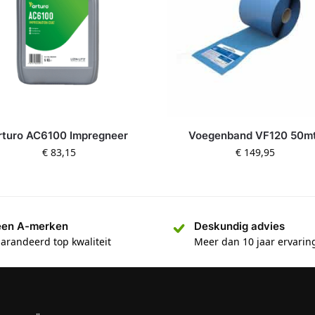
rturo AC6100 Impregneer
Voegenband VF120 50m
€
83,15
€
149,95
een A-merken
Deskundig advies
arandeerd top kwaliteit
Meer dan 10 jaar ervarin